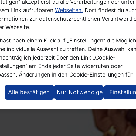
tätigen“ akzeptierst du alle Verarbeitungen der unter
sem Link aufrufbaren
Webseiten.
Dort findest du auc
ormationen zur datenschutzrechtlichen Verantwortlic
er Webseite.
hast nach einem Klick auf „Einstellungen“ die Möglich
ne individuelle Auswahl zu treffen. Deine Auswahl ka
nachträglich jederzeit über den Link „Cookie-
stellungen“ am Ende jeder Seite widerrufen oder
assen. Änderungen in den Cookie-Einstellungen für
ere Webseiten und Apps, die du in weiteren Tabs ode
stern deines Browsers oder der App geöffnet hast,
Alle bestätigen
Nur Notwendige
Einstellu
den wirksam, wenn die jeweilige Webseite, der Tab 
 App aktualisiert oder geschlossen und anschließend
der geöffnet werden.
tere Informationen stellen wir dir in unserer