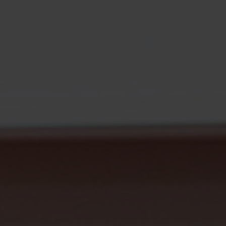
Dat
Übe
Dat