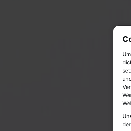
Co
Um
dic
set
und
Ver
Wer
Wel
Uns
der