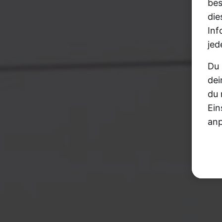
bes
die
Inf
jed
Du 
dei
du 
Ein
anp
uns
Fen
wer
die
wie
Wei