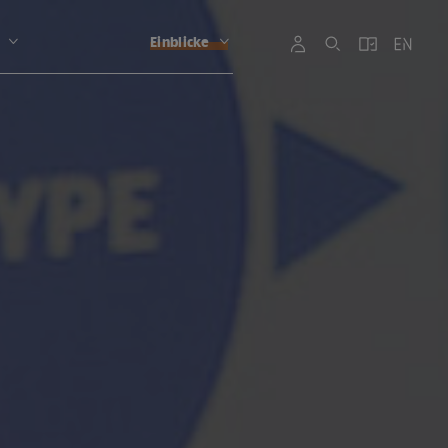
Einblicke
G
G