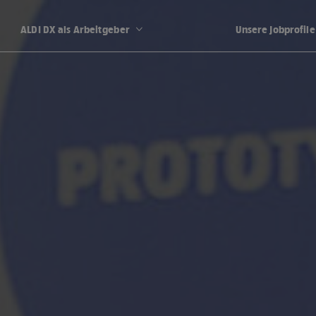
ALDI DX als Arbeitgeber
Unsere Jobprofile
G