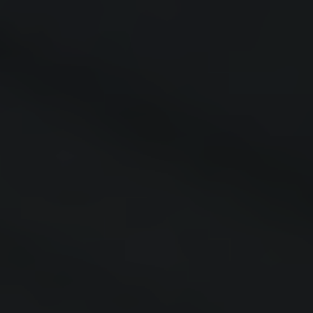
F
Filter zurücksetzen
W
Jobprofil
G