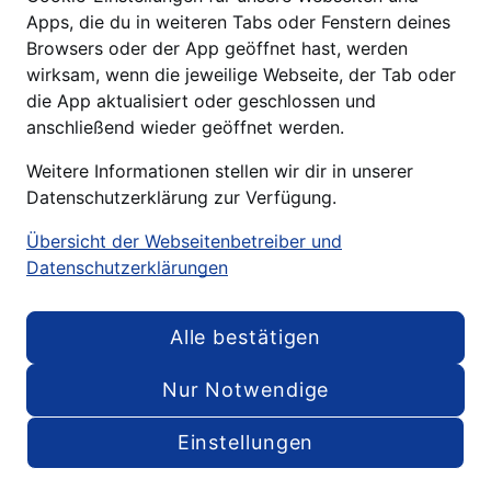
Apps, die du in weiteren Tabs oder Fenstern deines
Browsers oder der App geöffnet hast, werden
wirksam, wenn die jeweilige Webseite, der Tab oder
die App aktualisiert oder geschlossen und
anschließend wieder geöffnet werden.
Weitere Informationen stellen wir dir in unserer
WILLKOMMEN
Datenschutzerklärung zur Verfügung.
We
drive digital value
. To
Übersicht der Webseitenbetreiber und
offer great quality at the
Datenschutzerklärungen
lowest price.
Alle bestätigen
C
Nur Notwendige
Einstellungen
Menu
LET'S DRIVE DIGITAL VALUE