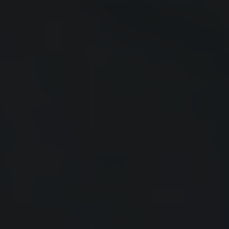
Agilist:in
Architekt:in
Cloud & Security Expert:in
Data & Analytics Spezialist:in
Entwickler:in
IT Projektmanager:in
Service & Operations Spezialist:in
Test & Quality Assurance Spezialist:in