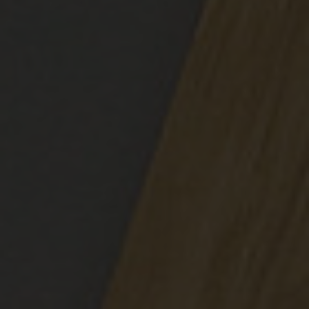
Jobprofil
G
Agilist:in
Architekt:in
Cloud & Security Expert:in
Data & Analytics Spezialist:in
Entwickler:in
IT Projektmanager:in
Service & Operations Spezialist:in
Test & Quality Assurance Spezialist:in