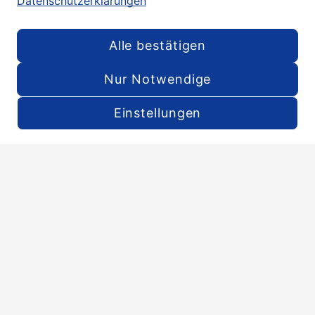
Datenschutzerklärungen
Alle bestätigen
ERFAHRUNGSBERICHT
Engineer Esha
Nur Notwendige
C
Einstellungen
Menu