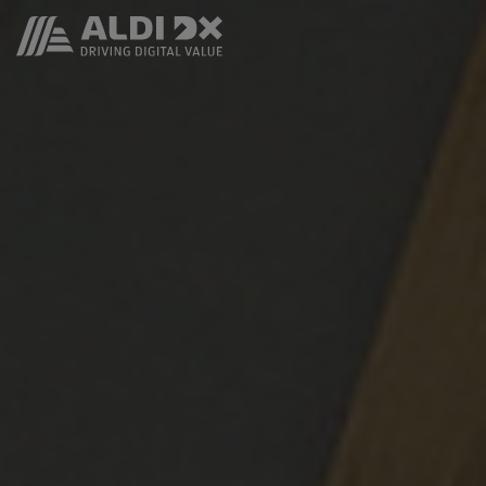
F
Filter zurücksetzen
W