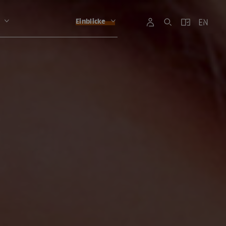
Einblicke
G
G