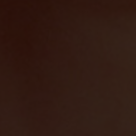
enschutzerklärung zur Verfügung.
rsicht der Webseitenbetreiber und
enschutzerklärungen