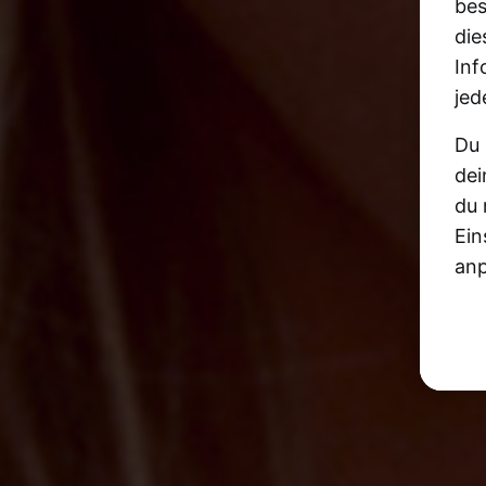
bes
die
Inf
jed
Du 
dei
du 
Ein
anp
uns
Fen
wer
die
wie
Wei