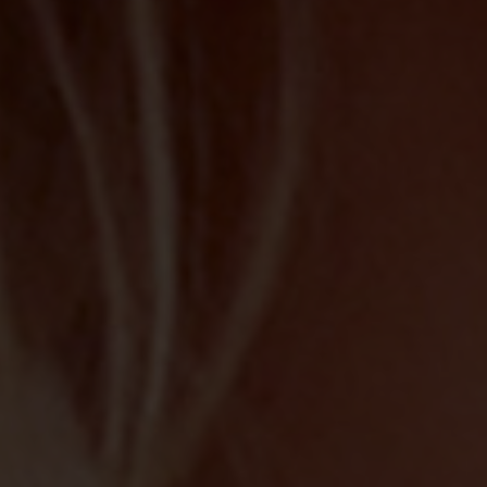
Dat
Übe
Dat