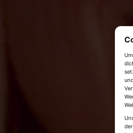
Co
Um
dic
set
und
Ver
Wer
Wel
Uns
der