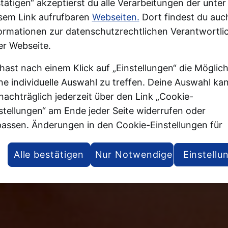
tätigen“ akzeptierst du alle Verarbeitungen der unter
sem Link aufrufbaren
Webseiten.
Dort findest du auc
ormationen zur datenschutzrechtlichen Verantwortlic
er Webseite.
hast nach einem Klick auf „Einstellungen“ die Möglich
ne individuelle Auswahl zu treffen. Deine Auswahl ka
nachträglich jederzeit über den Link „Cookie-
stellungen“ am Ende jeder Seite widerrufen oder
assen. Änderungen in den Cookie-Einstellungen für
ere Webseiten und Apps, die du in weiteren Tabs ode
stern deines Browsers oder der App geöffnet hast,
Alle bestätigen
Nur Notwendige
Einstellu
den wirksam, wenn die jeweilige Webseite, der Tab 
 App aktualisiert oder geschlossen und anschließend
der geöffnet werden.
tere Informationen stellen wir dir in unserer